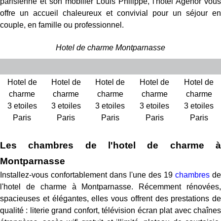
parisienne et son mobilier Louis Philippe, l'hôtel Agenor vous
offre un accueil chaleureux et convivial pour un séjour en
couple, en famille ou professionnel.
Hotel de charme Montparnasse
Hotel de
Hotel de
Hotel de
Hotel de
Hotel de
charme
charme
charme
charme
charme
3 etoiles
3 etoiles
3 etoiles
3 etoiles
3 etoiles
Paris
Paris
Paris
Paris
Paris
Les chambres de l'hotel de charme à
Montparnasse
Installez-vous confortablement dans l'une des 19
chambres
de
l'hotel de charme à Montparnasse. Récemment rénovées,
spacieuses et élégantes, elles vous offrent des prestations de
qualité : literie grand confort, télévision écran plat avec chaînes