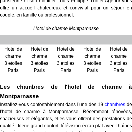
parisienne et son mobilier Louis Philippe, l'hôtel Agenor vous
offre un accueil chaleureux et convivial pour un séjour en
couple, en famille ou professionnel.
Hotel de charme Montparnasse
Hotel de
Hotel de
Hotel de
Hotel de
Hotel de
charme
charme
charme
charme
charme
3 etoiles
3 etoiles
3 etoiles
3 etoiles
3 etoiles
Paris
Paris
Paris
Paris
Paris
Les chambres de l'hotel de charme à
Montparnasse
Installez-vous confortablement dans l'une des 19
chambres
de
l'hotel de charme à Montparnasse. Récemment rénovées,
spacieuses et élégantes, elles vous offrent des prestations de
qualité : literie grand confort, télévision écran plat avec chaînes