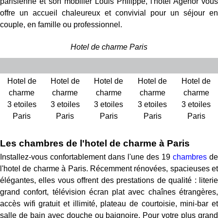
parisienne et son mobilier Louis Philippe, l'hôtel Agenor vous
offre un accueil chaleureux et convivial pour un séjour en
couple, en famille ou professionnel.
Hotel de charme Paris
Hotel de
Hotel de
Hotel de
Hotel de
Hotel de
charme
charme
charme
charme
charme
3 etoiles
3 etoiles
3 etoiles
3 etoiles
3 etoiles
Paris
Paris
Paris
Paris
Paris
Les chambres de l'hotel de charme à Paris
Installez-vous confortablement dans l'une des 19
chambres
de
l'hotel de charme à Paris. Récemment rénovées, spacieuses et
élégantes, elles vous offrent des prestations de qualité : literie
grand confort, télévision écran plat avec chaînes étrangères,
accès wifi gratuit et illimité, plateau de courtoisie, mini-bar et
salle de bain avec douche ou baignoire. Pour votre plus grand