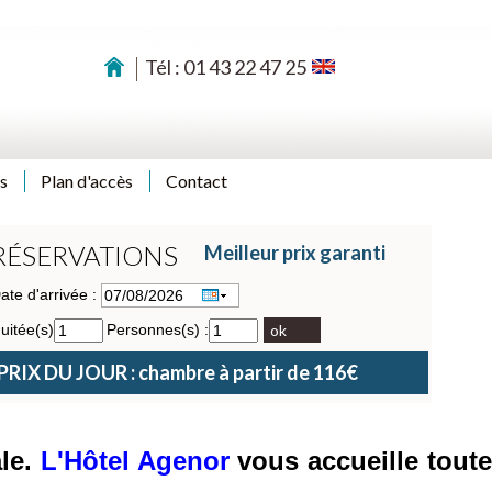
Tél : 01 43 22 47 25
s
Plan d'accès
Contact
RÉSERVATIONS
Meilleur prix garanti
ate d'arrivée :
uitée(s)
Personnes(s) :
ok
PRIX DU JOUR : chambre à partir de 116€
ale.
L'Hôtel Agenor
vous accueille tout