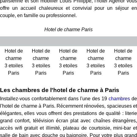
parisienne et son mobilier Louis Philippe, l'hôtel Agenor vous
offre un accueil chaleureux et convivial pour un séjour en
couple, en famille ou professionnel.
Hotel de charme Paris
Hotel de
Hotel de
Hotel de
Hotel de
Hotel de
charme
charme
charme
charme
charme
3 etoiles
3 etoiles
3 etoiles
3 etoiles
3 etoiles
Paris
Paris
Paris
Paris
Paris
Les chambres de l'hotel de charme à Paris
Installez-vous confortablement dans l'une des 19
chambres
de
l'hotel de charme à Paris. Récemment rénovées, spacieuses et
élégantes, elles vous offrent des prestations de qualité : literie
grand confort, télévision écran plat avec chaînes étrangères,
accès wifi gratuit et illimité, plateau de courtoisie, mini-bar et
salle de bain avec douche ou baignoire. Pour votre plus grand