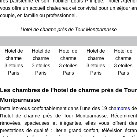
très parisienne et son mobilier Louis Philippe, l'hôtel Agenor
vous offre un accueil chaleureux et convivial pour un séjour en
couple, en famille ou professionnel.
Hotel de charme près de Tour Montparnasse
Hotel de
Hotel de
Hotel de
Hotel de
Hotel de
charme
charme
charme
charme
charme
3 etoiles
3 etoiles
3 etoiles
3 etoiles
3 etoiles
Paris
Paris
Paris
Paris
Paris
Les chambres de l'hotel de charme près de Tour
Montparnasse
Installez-vous confortablement dans l'une des 19
chambres
de
l'hotel de charme près de Tour Montparnasse. Récemment
rénovées, spacieuses et élégantes, elles vous offrent des
prestations de qualité : literie grand confort, télévision écran