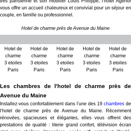
très parisienne et son mobilier Louis Philippe, l'hôtel Agenor
vous offre un accueil chaleureux et convivial pour un séjour en
couple, en famille ou professionnel.
Hotel de charme près de Avenue du Maine
Hotel de
Hotel de
Hotel de
Hotel de
Hotel de
charme
charme
charme
charme
charme
3 etoiles
3 etoiles
3 etoiles
3 etoiles
3 etoiles
Paris
Paris
Paris
Paris
Paris
Les chambres de l'hotel de charme près de
Avenue du Maine
Installez-vous confortablement dans l'une des 19
chambres
de
l'hotel de charme près de Avenue du Maine. Récemment
rénovées, spacieuses et élégantes, elles vous offrent des
prestations de qualité : literie grand confort, télévision écran