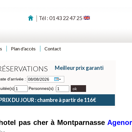
Tél : 01 43 22 47 25
s
Plan d'accès
Contact
RÉSERVATIONS
Meilleur prix garanti
ate d'arrivée :
uitée(s)
Personnes(s) :
ok
PRIX DU JOUR : chambre à partir de 116€
e hotel pas cher à Montparnasse
Agenor