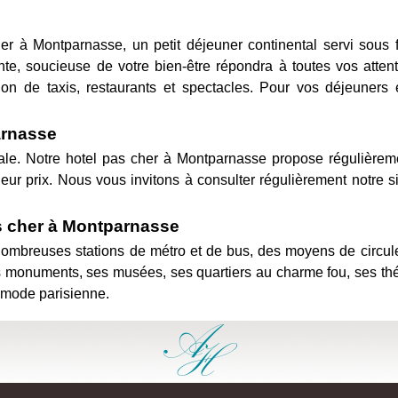
her à Montparnasse, un petit déjeuner continental servi sous
iante, soucieuse de votre bien-être répondra à toutes vos att
on de taxis, restaurants et spectacles. Pour vos déjeuners 
arnasse
tale. Notre hotel pas cher à Montparnasse propose régulièreme
ur prix. Nous vous invitons à consulter régulièrement notre sit
as cher à Montparnasse
nombreuses stations de métro et de bus, des moyens de circule
onuments, ses musées, ses quartiers au charme fou, ses théâtr
a mode parisienne.