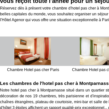
vous reçoit toute l'année pour un séjou
Réservez dès à prèsent votre chambre d'hotel pas cher à Montpa
belles capitales du monde, vous souhaitez organiser un séjour 
l'Hôtel Agenor qui vous offre une situation exceptionnelle à Paris e
Chambre Hotel pas cher Paris
Chambre Hotel pas c
Les chambres de l'hotel pas cher à Montparnas
Notre hotel pas cher à Montparnasse situé dans un quartier s
décoration de nos 19 chambres, très parisienne et d'inspiration
chaînes étrangères, plateau de courtoisie, mini-bar et salle d
d'hôtel 3 étoiles affichent un rapport qualité-prix exceptionnel... p