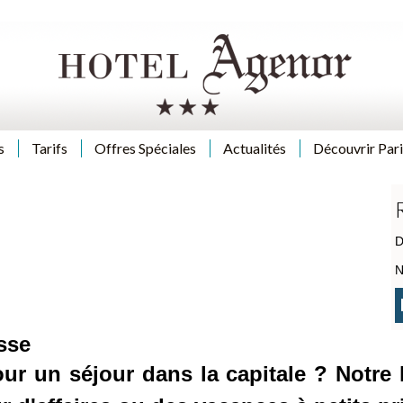
s
Tarifs
Offres Spéciales
Actualités
Découvrir Pari
D
N
sse
pour un séjour dans la capitale ? Notr