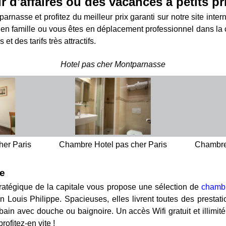
r d'affaires ou des vacances à petits pr
rnasse et profitez du meilleur prix garanti sur notre site int
en famille ou vous êtes en déplacement professionnel dans la ca
t des tarifs très attractifs.
Hotel pas cher Montparnasse
her Paris
Chambre Hotel pas cher Paris
Chambre 
se
tratégique de la capitale vous propose une sélection de
chamb
 Louis Philippe. Spacieuses, elles livrent toutes des prestation
e bain avec douche ou baignoire. Un accès Wifi gratuit et illi
rofitez-en vite !