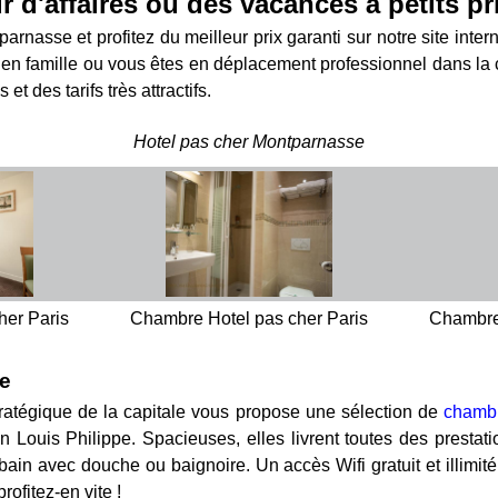
r d'affaires ou des vacances à petits pr
rnasse et profitez du meilleur prix garanti sur notre site int
en famille ou vous êtes en déplacement professionnel dans la ca
t des tarifs très attractifs.
Hotel pas cher Montparnasse
her Paris
Chambre Hotel pas cher Paris
Chambre 
se
tratégique de la capitale vous propose une sélection de
chamb
 Louis Philippe. Spacieuses, elles livrent toutes des prestation
e bain avec douche ou baignoire. Un accès Wifi gratuit et illi
rofitez-en vite !