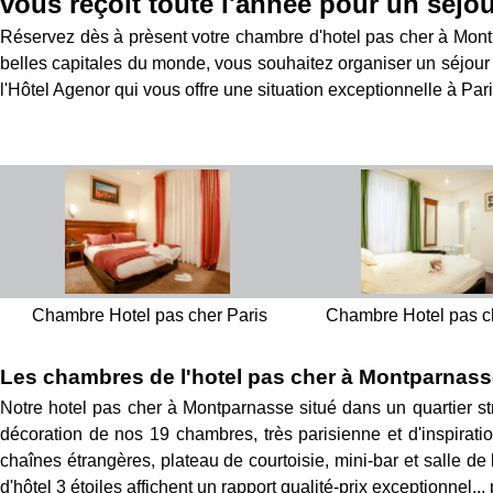
vous reçoit toute l'année pour un séjou
Réservez dès à prèsent votre chambre d'hotel pas cher à Montpa
belles capitales du monde, vous souhaitez organiser un séjour 
l'Hôtel Agenor qui vous offre une situation exceptionnelle à Paris e
Chambre Hotel pas cher Paris
Chambre Hotel pas c
Les chambres de l'hotel pas cher à Montparnas
Notre hotel pas cher à Montparnasse situé dans un quartier s
décoration de nos 19 chambres, très parisienne et d'inspiration
chaînes étrangères, plateau de courtoisie, mini-bar et salle d
d'hôtel 3 étoiles affichent un rapport qualité-prix exceptionnel... p