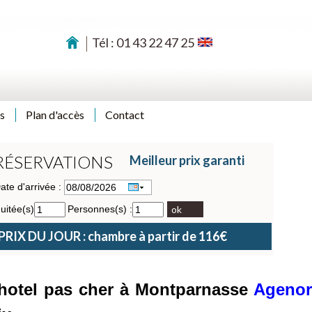
Tél : 01 43 22 47 25
s
Plan d'accès
Contact
RÉSERVATIONS
Meilleur prix garanti
ate d'arrivée :
uitée(s)
Personnes(s) :
ok
PRIX DU JOUR : chambre à partir de 116€
e hotel pas cher à Montparnasse
Agenor