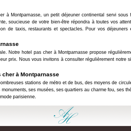
her à Montparnasse, un petit déjeuner continental servi sous
iante, soucieuse de votre bien-être répondra à toutes vos att
on de taxis, restaurants et spectacles. Pour vos déjeuners 
arnasse
tale. Notre hotel pas cher à Montparnasse propose régulièreme
ur prix. Nous vous invitons à consulter régulièrement notre sit
as cher à Montparnasse
nombreuses stations de métro et de bus, des moyens de circule
onuments, ses musées, ses quartiers au charme fou, ses théâtr
a mode parisienne.