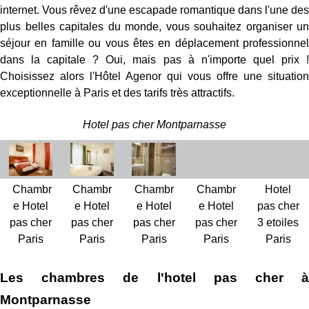
internet. Vous rêvez d'une escapade romantique dans l'une des
plus belles capitales du monde, vous souhaitez organiser un
séjour en famille ou vous êtes en déplacement professionnel
dans la capitale ? Oui, mais pas à n'importe quel prix !
Choisissez alors l'Hôtel Agenor qui vous offre une situation
exceptionnelle à Paris et des tarifs très attractifs.
Hotel pas cher Montparnasse
Chambr
Chambr
Chambr
Chambr
Hotel
e Hotel
e Hotel
e Hotel
e Hotel
pas cher
pas cher
pas cher
pas cher
pas cher
3 etoiles
Paris
Paris
Paris
Paris
Paris
Les chambres de l'hotel pas cher à
Montparnasse