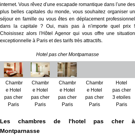
internet. Vous rêvez d'une escapade romantique dans l'une des
plus belles capitales du monde, vous souhaitez organiser un
séjour en famille ou vous êtes en déplacement professionnel
dans la capitale ? Oui, mais pas à n'importe quel prix !
Choisissez alors l'Hôtel Agenor qui vous offre une situation
exceptionnelle à Paris et des tarifs très attractifs.
Hotel pas cher Montparnasse
Chambr
Chambr
Chambr
Chambr
Hotel
e Hotel
e Hotel
e Hotel
e Hotel
pas cher
pas cher
pas cher
pas cher
pas cher
3 etoiles
Paris
Paris
Paris
Paris
Paris
Les chambres de l'hotel pas cher à
Montparnasse