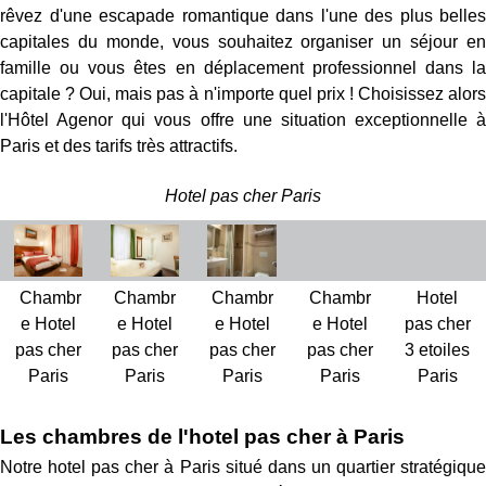
rêvez d'une escapade romantique dans l'une des plus belles
capitales du monde, vous souhaitez organiser un séjour en
famille ou vous êtes en déplacement professionnel dans la
capitale ? Oui, mais pas à n'importe quel prix ! Choisissez alors
l'Hôtel Agenor qui vous offre une situation exceptionnelle à
Paris et des tarifs très attractifs.
Hotel pas cher Paris
Chambr
Chambr
Chambr
Chambr
Hotel
e Hotel
e Hotel
e Hotel
e Hotel
pas cher
pas cher
pas cher
pas cher
pas cher
3 etoiles
Paris
Paris
Paris
Paris
Paris
Les chambres de l'hotel pas cher à Paris
Notre hotel pas cher à Paris situé dans un quartier stratégique