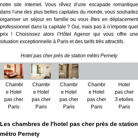
notre site internet. Vous rêvez d'une escapade romantique
dans l'une des plus belles capitales du monde, vous souhaitez
organiser un séjour en famille ou vous êtes en déplacement
professionnel dans la capitale ? Oui, mais pas à n'importe quel
prix ! Choisissez alors l'Hôtel Agenor qui vous offre une
situation exceptionnelle à Paris et des tarifs très attractifs.
Hotel pas cher près de station métro Pernety
Chambr
Chambr
Chambr
Chambr
Hotel
e Hotel
e Hotel
e Hotel
e Hotel
pas cher
pas cher
pas cher
pas cher
pas cher
3 etoiles
Paris
Paris
Paris
Paris
Paris
Les chambres de l'hotel pas cher près de station
métro Pernety