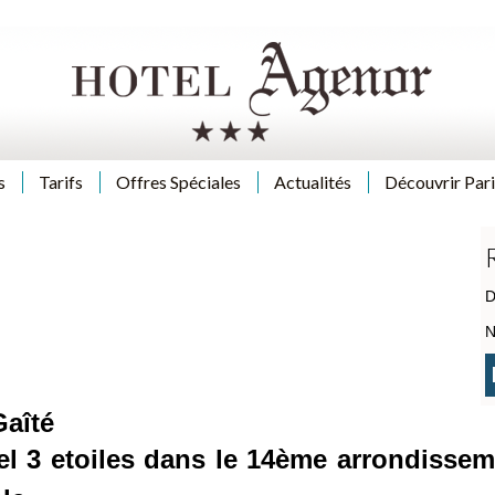
s
Tarifs
Offres Spéciales
Actualités
Découvrir Pari
D
N
Gaîté
el 3 etoiles dans le 14ème arrondisse