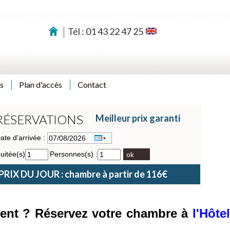
Tél : 01 43 22 47 25
s
Plan d'accès
Contact
RÉSERVATIONS
Meilleur prix garanti
ate d'arrivée :
uitée(s)
Personnes(s) :
ok
PRIX DU JOUR : chambre à partir de 116€
ment ? Réservez votre chambre à
l'Hôtel