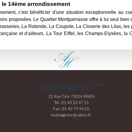
ans le 14ème arrondissement
sement, c'est bénéficier d'une situation exceptionnelle au c
sirs proposées. Le Quartier Montparnasse offre à lui seul bien 
asseries, La Rotonde, La Coupole, La Closerie des Lilas, les pe
française et d'ailleurs. La Tour Eiffel, les Champs-Elysées, l
Hôtel Agenor ***
22 Rue Cels 75014 PARIS
Tél : 01 43 22 47 25
Fax : 01 42 79 94 25
hotelagenor@yahoo.fr