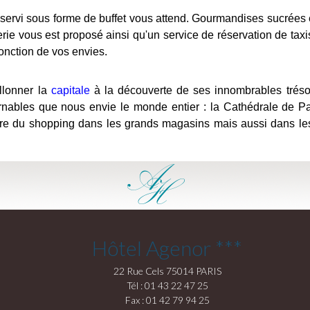
 servi sous forme de buffet vous attend. Gourmandises sucrées et
ie vous est proposé ainsi qu'un service de réservation de taxis
onction de vos envies.
illonner la
capitale
à la découverte de ses innombrables tréso
ournables que nous envie le monde entier : la Cathédrale de 
 faire du shopping dans les grands magasins mais aussi dans le
Hôtel Agenor ***
22 Rue Cels 75014 PARIS
Tél : 01 43 22 47 25
Fax : 01 42 79 94 25