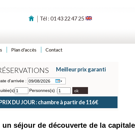
Tél : 01 43 22 47 25
s
Plan d'accès
Contact
RÉSERVATIONS
Meilleur prix garanti
ate d'arrivée :
uitée(s)
Personnes(s) :
ok
PRIX DU JOUR : chambre à partir de 116€
un séjour de découverte de la capital