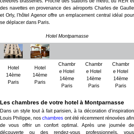
célèbres brasseries. Proche des stations de métro, du RER et
des navettes en provenance des aéroports Charles de Gaulle
et Orly, l'hôtel Agenor offre un emplacement central idéal pour
se déplacer dans Paris.
Hotel Montparnasse
Chambr
Chambr
Chambr
Hotel
Hotel
e Hotel
e Hotel
e Hotel
14ème
14ème
14ème
14ème
14ème
Paris
Paris
Paris
Paris
Paris
Les chambres de votre hotel à Montparnasse
Dans un style tout à fait parisien, à la décoration d'inspiration
Louis Philippe, nos
chambres
ont été récemment rénovées afin
de vous offrir un confort optimal. Après une journée de
découverte ou des rendez-vous professionnels, vous