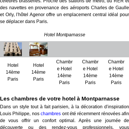
célèbres brasseries. Proche des stations de métro, du RER et
des navettes en provenance des aéroports Charles de Gaulle
et Orly, l'hôtel Agenor offre un emplacement central idéal pour
se déplacer dans Paris.
Hotel Montparnasse
Chambr
Chambr
Chambr
Hotel
Hotel
e Hotel
e Hotel
e Hotel
14ème
14ème
14ème
14ème
14ème
Paris
Paris
Paris
Paris
Paris
Les chambres de votre hotel à Montparnasse
Dans un style tout à fait parisien, à la décoration d'inspiration
Louis Philippe, nos
chambres
ont été récemment rénovées afin
de vous offrir un confort optimal. Après une journée de
découverte ou des rendez-vous professionnels, vous