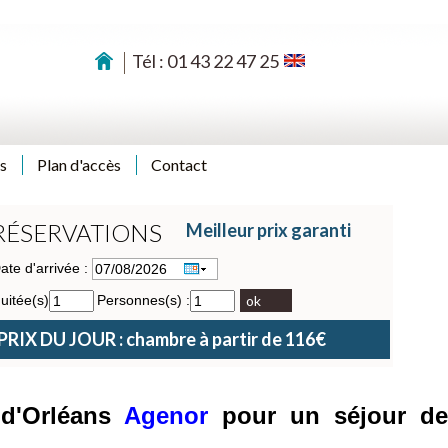
Tél : 01 43 22 47 25
s
Plan d'accès
Contact
RÉSERVATIONS
Meilleur prix garanti
ate d'arrivée :
uitée(s)
Personnes(s) :
ok
PRIX DU JOUR : chambre à partir de 116€
 d'Orléans
Agenor
pour un séjour de