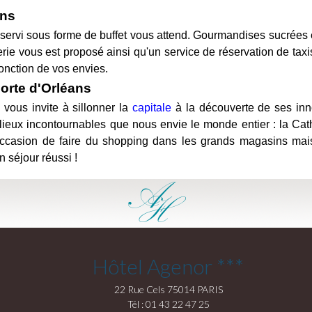
ans
 servi sous forme de buffet vous attend. Gourmandises sucrées et
ie vous est proposé ainsi qu'un service de réservation de taxis
onction de vos envies.
Porte d'Orléans
 vous invite à sillonner la
capitale
à la découverte de ses inn
s lieux incontournables que nous envie le monde entier : la C
l'occasion de faire du shopping dans les grands magasins mai
 séjour réussi !
Hôtel Agenor ***
22 Rue Cels 75014 PARIS
Tél : 01 43 22 47 25