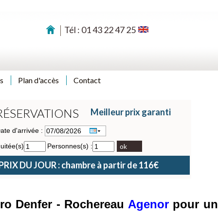
Tél : 01 43 22 47 25
s
Plan d'accès
Contact
RÉSERVATIONS
Meilleur prix garanti
ate d'arrivée :
uitée(s)
Personnes(s) :
ok
PRIX DU JOUR : chambre à partir de 116€
tro Denfer - Rochereau
Agenor
pour u