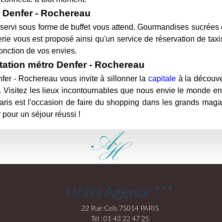
o Denfer - Rochereau
 servi sous forme de buffet vous attend. Gourmandises sucrées et
ie vous est proposé ainsi qu'un service de réservation de taxis
onction de vos envies.
station métro Denfer - Rochereau
nfer - Rochereau vous invite à sillonner la
capitale
à la découve
x. Visitez les lieux incontournables que nous envie le monde e
 Paris est l'occasion de faire du shopping dans les grands mag
 pour un séjour réussi !
Hôtel Agenor ***
22 Rue Cels 75014 PARIS
Tél : 01 43 22 47 25