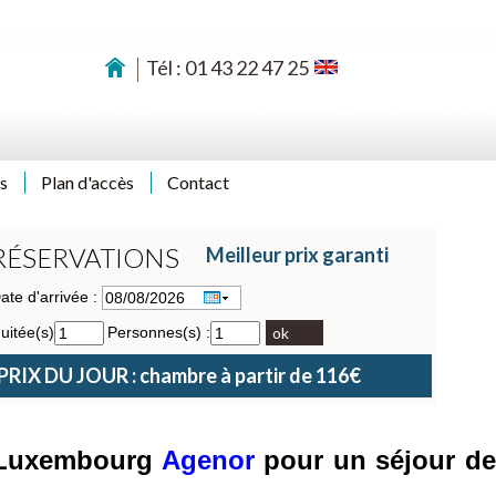
Tél : 01 43 22 47 25
s
Plan d'accès
Contact
RÉSERVATIONS
Meilleur prix garanti
ate d'arrivée :
uitée(s)
Personnes(s) :
ok
PRIX DU JOUR : chambre à partir de 116€
u Luxembourg
Agenor
pour un séjour d