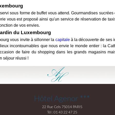
Luxembourg
 servi sous forme de buffet vous attend. Gourmandises sucrées et
ie vous est proposé ainsi qu'un service de réservation de taxis
onction de vos envies.
 Jardin du Luxembourg
ourg vous invite à sillonner la
capitale
à la découverte de ses i
s lieux incontournables que nous envie le monde entier : la C
l'occasion de faire du shopping dans les grands magasins mai
 séjour réussi !
Hôtel Agenor ***
22 Rue Cels 75014 PARIS
Tél : 01 43 22 47 25